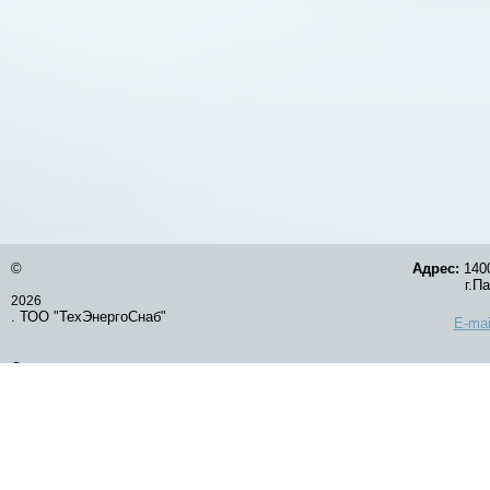
©
Адрес:
1400
г.Павлод
2026
. ТОО "ТехЭнергоСнаб"
E-mai
Оставить заявку