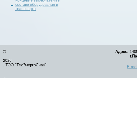
Концевые выключатели в
составе оборудования и
транспорта
©
Адрес:
1400
г.Павлод
2026
. ТОО "ТехЭнергоСнаб"
E-mai
Оставить заявку