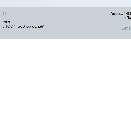
©
Адрес:
1400
г.Павлод
2026
. ТОО "ТехЭнергоСнаб"
E-mai
Оставить заявку