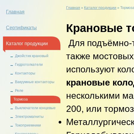
Главная
»
Каталог продукции
»
Тормоз
Главная
Крановые т
Сертификаты
Для подъёмно-т
Каталог продукции
также мостовых
Джойстик крановый
Гидротолкатели
используют кол
Контакторы
крановые кол
Вакуумные контакторы
Реле
несколькими ма
Тормоза
200, или тормо
Выключатели концевые
Электромагниты
Металлургичес
Токоприемники