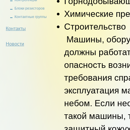
Горнодобываю
Контроллеры
Блоки резисторов
Химические пр
Контактные группы
Строительство
Контакты
Машины, обору
Новости
должны работать
опасность возн
требования спра
эксплуатация м
небом. Если не
такой машины, 
защитный кожух