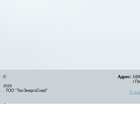
©
Адрес:
1400
г.Павлод
2026
. ТОО "ТехЭнергоСнаб"
E-mai
Оставить заявку