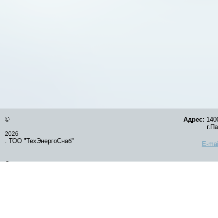
©
Адрес:
1400
г.Павлод
2026
. ТОО "ТехЭнергоСнаб"
E-mai
Оставить заявку